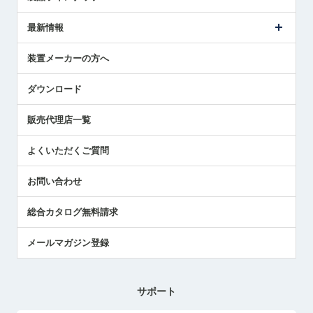
ごあいさつ
メトロールの事業
タッチスイッチ製品
最新情報
受賞履歴
ツールセッタ製品
メディア掲載
タッチプローブ製品
ニュースリリース
装置メーカーの方へ
採用情報
エアマイクロセンサ製品
メトロールの技術
国/地域/言語
アプリケーション
ダウンロード
社員ブログ
展示会レポート
販売代理店一覧
中小企業のBCP地震対策
センサのテクニカルガイド
よくいただくご質問
社長ブログ
お問い合わせ
総合カタログ無料請求
メールマガジン登録
サポート