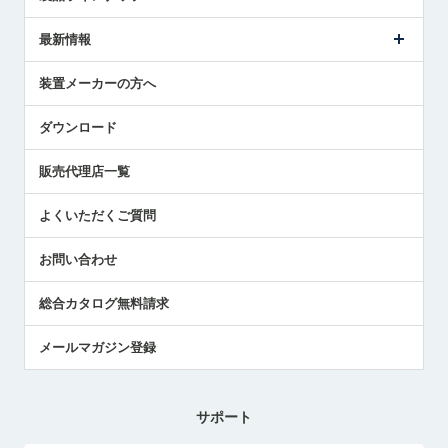
ごあいさつ
メトロールの事業
タッチスイッチ製品
最新情報
受賞履歴
ツールセッタ製品
メディア掲載
タッチプローブ製品
ニュースリリース
装置メーカーの方へ
採用情報
エアマイクロセンサ製品
メトロールの技術
国/地域/言語
アプリケーション
ダウンロード
社員ブログ
展示会レポート
販売代理店一覧
中小企業のBCP地震対策
センサのテクニカルガイド
よくいただくご質問
社長ブログ
お問い合わせ
総合カタログ無料請求
メールマガジン登録
サポート