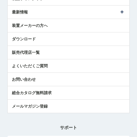
ごあいさつ
メトロールの事業
タッチスイッチ製品
最新情報
受賞履歴
ツールセッタ製品
メディア掲載
タッチプローブ製品
ニュースリリース
装置メーカーの方へ
採用情報
エアマイクロセンサ製品
メトロールの技術
国/地域/言語
アプリケーション
ダウンロード
社員ブログ
展示会レポート
販売代理店一覧
中小企業のBCP地震対策
センサのテクニカルガイド
よくいただくご質問
社長ブログ
お問い合わせ
総合カタログ無料請求
メールマガジン登録
サポート