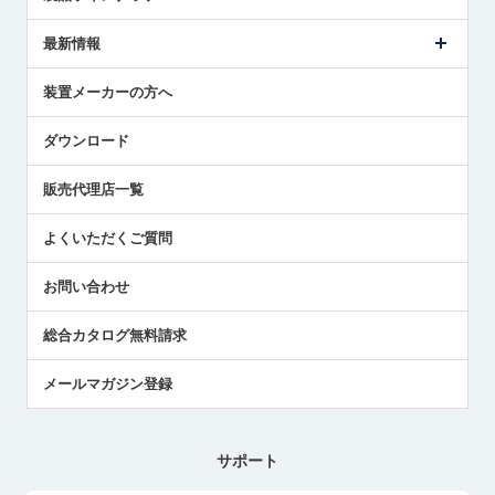
ごあいさつ
メトロールの事業
タッチスイッチ製品
最新情報
受賞履歴
ツールセッタ製品
メディア掲載
タッチプローブ製品
ニュースリリース
装置メーカーの方へ
採用情報
エアマイクロセンサ製品
メトロールの技術
国/地域/言語
アプリケーション
ダウンロード
社員ブログ
展示会レポート
販売代理店一覧
中小企業のBCP地震対策
センサのテクニカルガイド
よくいただくご質問
社長ブログ
お問い合わせ
総合カタログ無料請求
メールマガジン登録
サポート