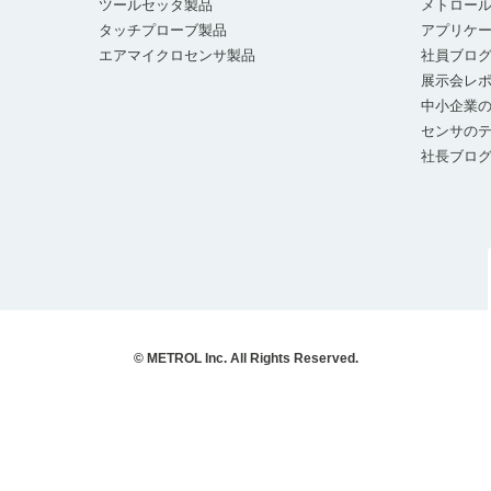
ツールセッタ製品
メトロー
タッチプローブ製品
アプリケ
エアマイクロセンサ製品
社員ブロ
展示会レ
中小企業の
センサの
社長ブロ
© METROL Inc. All Rights Reserved.