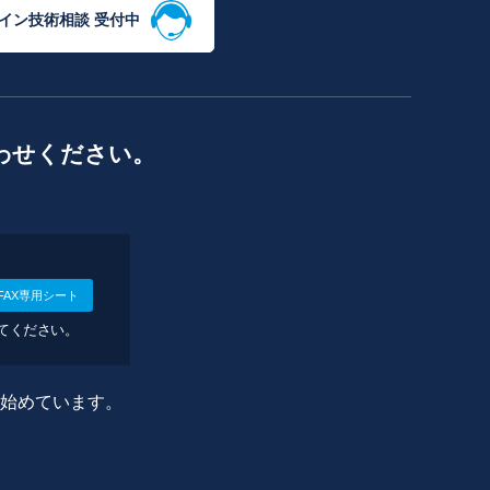
イン技術相談 受付中
わせください。
FAX専用シート
してください。
に始めています。