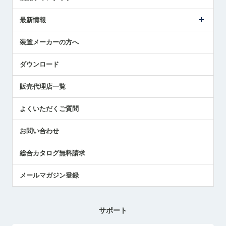
ごあいさつ
メトロールの事業
タッチスイッチ製品
最新情報
受賞履歴
ツールセッタ製品
メディア掲載
タッチプローブ製品
ニュースリリース
装置メーカーの方へ
採用情報
エアマイクロセンサ製品
メトロールの技術
国/地域/言語
アプリケーション
ダウンロード
社員ブログ
展示会レポート
販売代理店一覧
中小企業のBCP地震対策
センサのテクニカルガイド
よくいただくご質問
社長ブログ
お問い合わせ
総合カタログ無料請求
メールマガジン登録
サポート