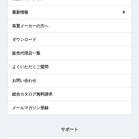
ごあいさつ
メトロールの事業
タッチスイッチ製品
最新情報
受賞履歴
ツールセッタ製品
メディア掲載
タッチプローブ製品
ニュースリリース
装置メーカーの方へ
採用情報
エアマイクロセンサ製品
メトロールの技術
国/地域/言語
アプリケーション
ダウンロード
社員ブログ
展示会レポート
販売代理店一覧
中小企業のBCP地震対策
センサのテクニカルガイド
よくいただくご質問
社長ブログ
お問い合わせ
総合カタログ無料請求
メールマガジン登録
サポート