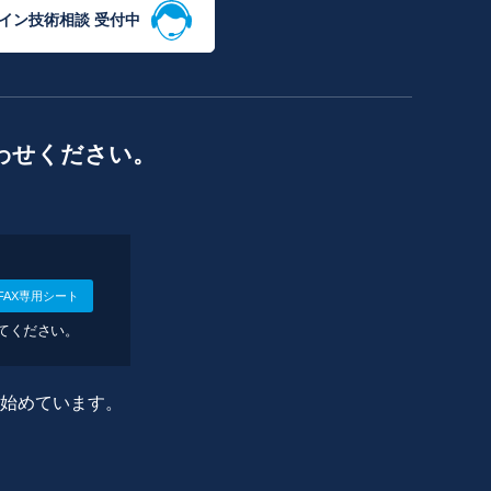
イン技術相談 受付中
わせください。
FAX専用シート
してください。
に始めています。