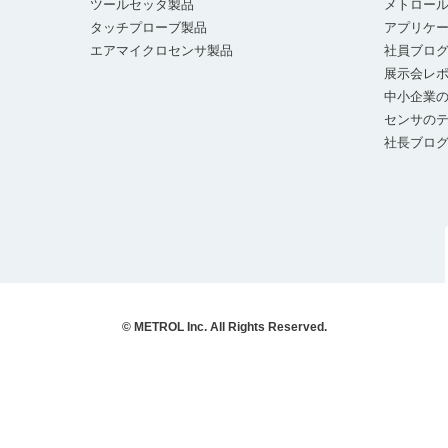
ツールセッタ製品
メトロー
タッチプローブ製品
アプリケ
エアマイクロセンサ製品
社員ブロ
展示会レ
中小企業の
センサの
社長ブロ
© METROL Inc. All Rights Reserved.