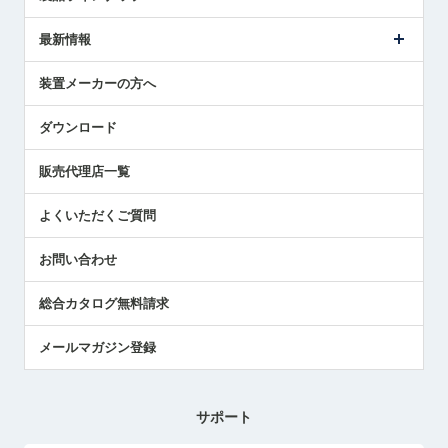
ごあいさつ
メトロールの事業
タッチスイッチ製品
最新情報
受賞履歴
ツールセッタ製品
メディア掲載
タッチプローブ製品
ニュースリリース
装置メーカーの方へ
採用情報
エアマイクロセンサ製品
メトロールの技術
国/地域/言語
アプリケーション
ダウンロード
社員ブログ
展示会レポート
販売代理店一覧
中小企業のBCP地震対策
センサのテクニカルガイド
よくいただくご質問
社長ブログ
お問い合わせ
総合カタログ無料請求
メールマガジン登録
サポート