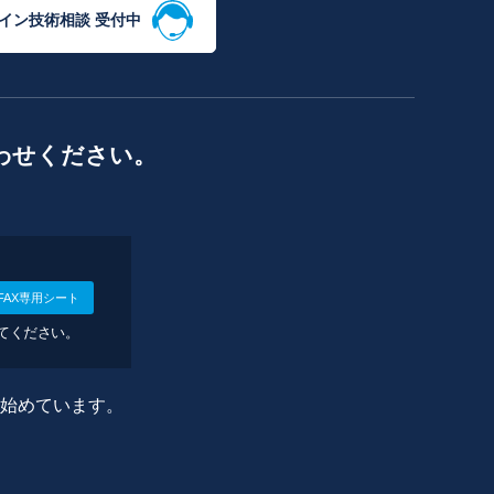
イン技術相談 受付中
わせください。
FAX専用シート
してください。
に始めています。