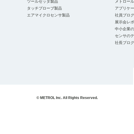
ツールセッタ製品
メトロー
タッチプローブ製品
アプリケ
エアマイクロセンサ製品
社員ブロ
展示会レ
中小企業の
センサの
社長ブロ
© METROL Inc. All Rights Reserved.