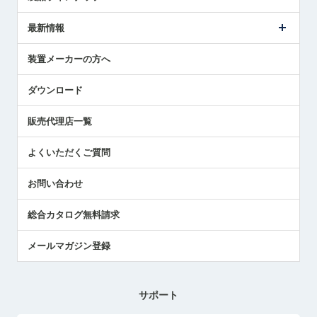
ごあいさつ
メトロールの事業
タッチスイッチ製品
最新情報
受賞履歴
ツールセッタ製品
メディア掲載
タッチプローブ製品
ニュースリリース
装置メーカーの方へ
採用情報
エアマイクロセンサ製品
メトロールの技術
国/地域/言語
アプリケーション
ダウンロード
社員ブログ
展示会レポート
販売代理店一覧
中小企業のBCP地震対策
センサのテクニカルガイド
よくいただくご質問
社長ブログ
お問い合わせ
総合カタログ無料請求
メールマガジン登録
サポート