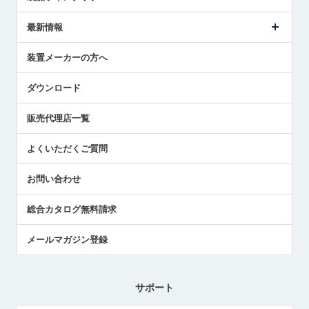
ごあいさつ
メトロールの事業
タッチスイッチ製品
最新情報
受賞履歴
ツールセッタ製品
メディア掲載
タッチプローブ製品
ニュースリリース
装置メーカーの方へ
採用情報
エアマイクロセンサ製品
メトロールの技術
国/地域/言語
アプリケーション
ダウンロード
社員ブログ
展示会レポート
販売代理店一覧
中小企業のBCP地震対策
センサのテクニカルガイド
よくいただくご質問
社長ブログ
お問い合わせ
総合カタログ無料請求
メールマガジン登録
サポート