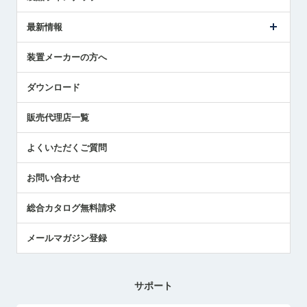
ごあいさつ
メトロールの事業
タッチスイッチ製品
最新情報
受賞履歴
ツールセッタ製品
メディア掲載
タッチプローブ製品
ニュースリリース
装置メーカーの方へ
採用情報
エアマイクロセンサ製品
メトロールの技術
国/地域/言語
アプリケーション
ダウンロード
社員ブログ
展示会レポート
販売代理店一覧
中小企業のBCP地震対策
センサのテクニカルガイド
よくいただくご質問
社長ブログ
お問い合わせ
総合カタログ無料請求
メールマガジン登録
サポート