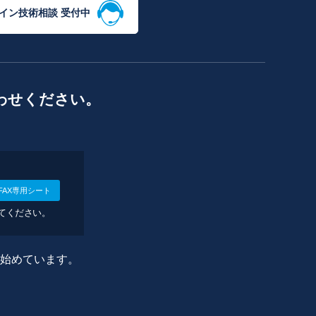
イン技術相談 受付中
わせください。
FAX専用シート
してください。
に始めています。