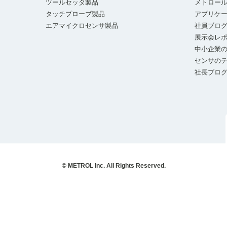
ツールセッタ製品
メトロー
タッチプローブ製品
アプリケ
エアマイクロセンサ製品
社員ブロ
展示会レ
中小企業の
センサの
社長ブロ
© METROL Inc. All Rights Reserved.