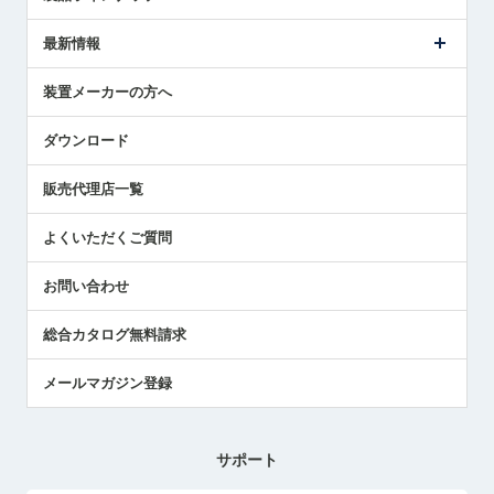
ごあいさつ
メトロールの事業
タッチスイッチ製品
最新情報
受賞履歴
ツールセッタ製品
メディア掲載
タッチプローブ製品
ニュースリリース
装置メーカーの方へ
採用情報
エアマイクロセンサ製品
メトロールの技術
国/地域/言語
アプリケーション
ダウンロード
社員ブログ
展示会レポート
販売代理店一覧
中小企業のBCP地震対策
センサのテクニカルガイド
よくいただくご質問
社長ブログ
お問い合わせ
総合カタログ無料請求
メールマガジン登録
サポート