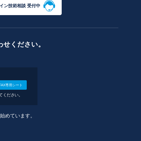
イン技術相談 受付中
わせください。
FAX専用シート
してください。
に始めています。