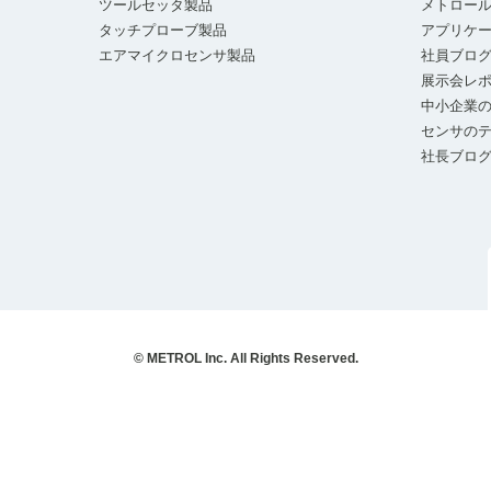
ツールセッタ製品
メトロー
タッチプローブ製品
アプリケ
エアマイクロセンサ製品
社員ブロ
展示会レ
中小企業の
センサの
社長ブロ
© METROL Inc. All Rights Reserved.