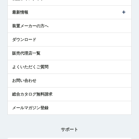
ごあいさつ
メトロールの事業
タッチスイッチ製品
最新情報
受賞履歴
ツールセッタ製品
メディア掲載
タッチプローブ製品
ニュースリリース
装置メーカーの方へ
採用情報
エアマイクロセンサ製品
メトロールの技術
国/地域/言語
アプリケーション
ダウンロード
社員ブログ
展示会レポート
販売代理店一覧
中小企業のBCP地震対策
センサのテクニカルガイド
よくいただくご質問
社長ブログ
お問い合わせ
総合カタログ無料請求
メールマガジン登録
サポート