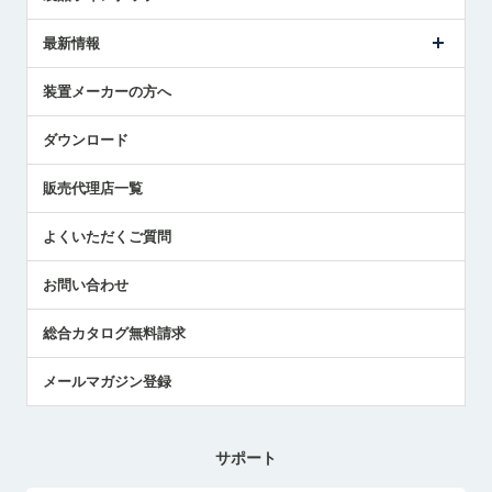
ごあいさつ
メトロールの事業
タッチスイッチ製品
最新情報
受賞履歴
ツールセッタ製品
メディア掲載
タッチプローブ製品
ニュースリリース
装置メーカーの方へ
採用情報
エアマイクロセンサ製品
メトロールの技術
国/地域/言語
アプリケーション
ダウンロード
社員ブログ
展示会レポート
販売代理店一覧
中小企業のBCP地震対策
センサのテクニカルガイド
よくいただくご質問
社長ブログ
お問い合わせ
総合カタログ無料請求
メールマガジン登録
サポート