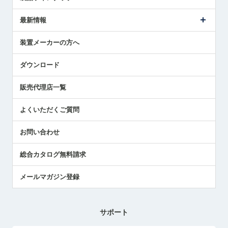
ごあいさつ
メトロールの事業
タッチスイッチ製品
最新情報
受賞履歴
ツールセッタ製品
メディア掲載
タッチプローブ製品
ニュースリリース
装置メーカーの方へ
採用情報
エアマイクロセンサ製品
メトロールの技術
国/地域/言語
アプリケーション
ダウンロード
社員ブログ
展示会レポート
販売代理店一覧
中小企業のBCP地震対策
センサのテクニカルガイド
よくいただくご質問
社長ブログ
お問い合わせ
総合カタログ無料請求
メールマガジン登録
サポート