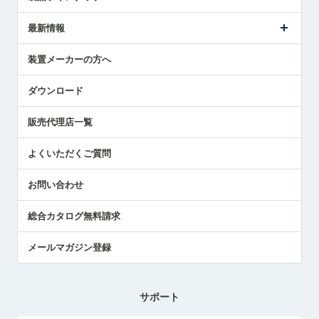
ごあいさつ
メトロールの事業
タッチスイッチ製品
最新情報
受賞履歴
ツールセッタ製品
メディア掲載
タッチプローブ製品
ニュースリリース
装置メーカーの方へ
採用情報
エアマイクロセンサ製品
メトロールの技術
国/地域/言語
アプリケーション
ダウンロード
社員ブログ
展示会レポート
販売代理店一覧
中小企業のBCP地震対策
センサのテクニカルガイド
よくいただくご質問
社長ブログ
お問い合わせ
総合カタログ無料請求
メールマガジン登録
サポート