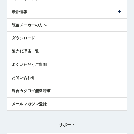
ごあいさつ
メトロールの事業
タッチスイッチ製品
最新情報
受賞履歴
ツールセッタ製品
メディア掲載
タッチプローブ製品
ニュースリリース
装置メーカーの方へ
採用情報
エアマイクロセンサ製品
メトロールの技術
国/地域/言語
アプリケーション
ダウンロード
社員ブログ
展示会レポート
販売代理店一覧
中小企業のBCP地震対策
センサのテクニカルガイド
よくいただくご質問
社長ブログ
お問い合わせ
総合カタログ無料請求
メールマガジン登録
サポート