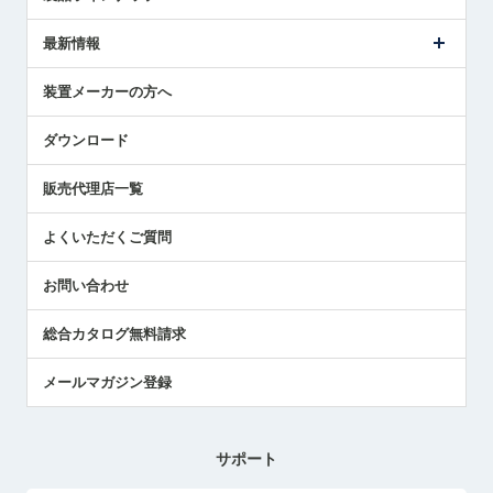
ごあいさつ
メトロールの事業
タッチスイッチ製品
最新情報
受賞履歴
ツールセッタ製品
メディア掲載
タッチプローブ製品
ニュースリリース
装置メーカーの方へ
採用情報
エアマイクロセンサ製品
メトロールの技術
国/地域/言語
アプリケーション
ダウンロード
社員ブログ
展示会レポート
販売代理店一覧
中小企業のBCP地震対策
センサのテクニカルガイド
よくいただくご質問
社長ブログ
お問い合わせ
総合カタログ無料請求
メールマガジン登録
サポート