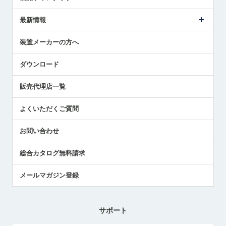
ごあいさつ
メトロールの事業
タッチスイッチ製品
最新情報
受賞履歴
ツールセッタ製品
メディア掲載
タッチプローブ製品
ニュースリリース
装置メーカーの方へ
採用情報
エアマイクロセンサ製品
メトロールの技術
国/地域/言語
アプリケーション
ダウンロード
社員ブログ
展示会レポート
販売代理店一覧
中小企業のBCP地震対策
センサのテクニカルガイド
よくいただくご質問
社長ブログ
お問い合わせ
総合カタログ無料請求
メールマガジン登録
サポート