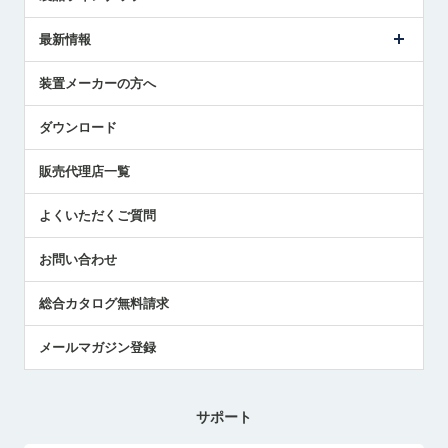
ごあいさつ
メトロールの事業
タッチスイッチ製品
最新情報
受賞履歴
ツールセッタ製品
メディア掲載
タッチプローブ製品
ニュースリリース
装置メーカーの方へ
採用情報
エアマイクロセンサ製品
メトロールの技術
国/地域/言語
アプリケーション
ダウンロード
社員ブログ
展示会レポート
販売代理店一覧
中小企業のBCP地震対策
センサのテクニカルガイド
よくいただくご質問
社長ブログ
お問い合わせ
総合カタログ無料請求
メールマガジン登録
サポート