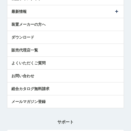
ごあいさつ
メトロールの事業
タッチスイッチ製品
最新情報
受賞履歴
ツールセッタ製品
メディア掲載
タッチプローブ製品
ニュースリリース
装置メーカーの方へ
採用情報
エアマイクロセンサ製品
メトロールの技術
国/地域/言語
アプリケーション
ダウンロード
社員ブログ
展示会レポート
販売代理店一覧
中小企業のBCP地震対策
センサのテクニカルガイド
よくいただくご質問
社長ブログ
お問い合わせ
総合カタログ無料請求
メールマガジン登録
サポート