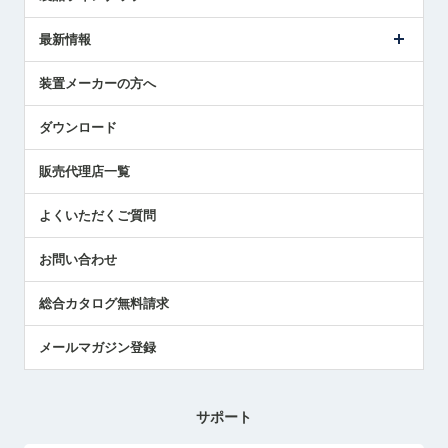
ごあいさつ
メトロールの事業
タッチスイッチ製品
最新情報
受賞履歴
ツールセッタ製品
メディア掲載
タッチプローブ製品
ニュースリリース
装置メーカーの方へ
採用情報
エアマイクロセンサ製品
メトロールの技術
国/地域/言語
アプリケーション
ダウンロード
社員ブログ
展示会レポート
販売代理店一覧
中小企業のBCP地震対策
センサのテクニカルガイド
よくいただくご質問
社長ブログ
お問い合わせ
総合カタログ無料請求
メールマガジン登録
サポート