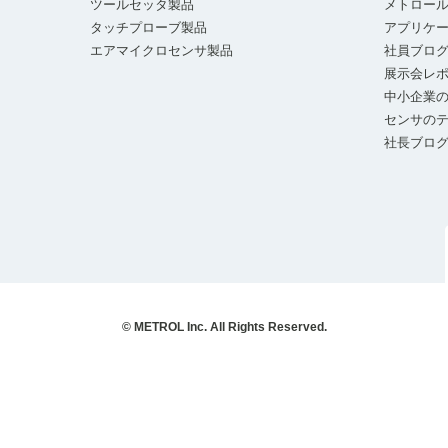
ツールセッタ製品
メトロー
タッチプローブ製品
アプリケ
エアマイクロセンサ製品
社員ブロ
展示会レ
中小企業の
センサの
社長ブロ
© METROL Inc. All Rights Reserved.