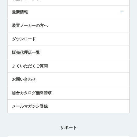
ごあいさつ
メトロールの事業
タッチスイッチ製品
最新情報
受賞履歴
ツールセッタ製品
メディア掲載
タッチプローブ製品
ニュースリリース
装置メーカーの方へ
採用情報
エアマイクロセンサ製品
メトロールの技術
国/地域/言語
アプリケーション
ダウンロード
社員ブログ
展示会レポート
販売代理店一覧
中小企業のBCP地震対策
センサのテクニカルガイド
よくいただくご質問
社長ブログ
お問い合わせ
総合カタログ無料請求
メールマガジン登録
サポート