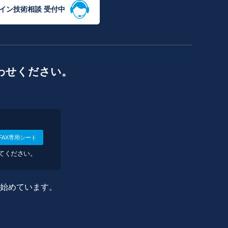
イン技術相談 受付中
わせください。
FAX専用シート
してください。
に始めています。