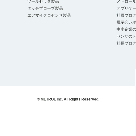
ツールセッタ製品
メトロー
タッチプローブ製品
アプリケ
エアマイクロセンサ製品
社員ブロ
展示会レ
中小企業の
センサの
社長ブロ
© METROL Inc. All Rights Reserved.