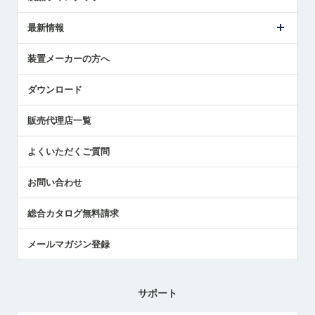
ごあいさつ
メトロールの事業
タッチスイッチ製品
最新情報
受賞履歴
ツールセッタ製品
メディア掲載
タッチプローブ製品
ニュースリリース
装置メーカーの方へ
採用情報
エアマイクロセンサ製品
メトロールの技術
国/地域/言語
アプリケーション
ダウンロード
社員ブログ
展示会レポート
販売代理店一覧
中小企業のBCP地震対策
センサのテクニカルガイド
よくいただくご質問
社長ブログ
お問い合わせ
総合カタログ無料請求
メールマガジン登録
サポート