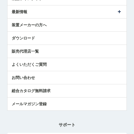
ごあいさつ
メトロールの事業
タッチスイッチ製品
最新情報
受賞履歴
ツールセッタ製品
メディア掲載
タッチプローブ製品
ニュースリリース
装置メーカーの方へ
採用情報
エアマイクロセンサ製品
メトロールの技術
国/地域/言語
アプリケーション
ダウンロード
社員ブログ
展示会レポート
販売代理店一覧
中小企業のBCP地震対策
センサのテクニカルガイド
よくいただくご質問
社長ブログ
お問い合わせ
総合カタログ無料請求
メールマガジン登録
サポート