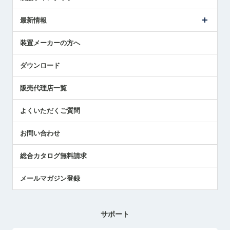
ごあいさつ
メトロールの事業
タッチスイッチ製品
最新情報
受賞履歴
ツールセッタ製品
メディア掲載
タッチプローブ製品
ニュースリリース
装置メーカーの方へ
採用情報
エアマイクロセンサ製品
メトロールの技術
国/地域/言語
アプリケーション
ダウンロード
社員ブログ
展示会レポート
販売代理店一覧
中小企業のBCP地震対策
センサのテクニカルガイド
よくいただくご質問
社長ブログ
お問い合わせ
総合カタログ無料請求
メールマガジン登録
サポート