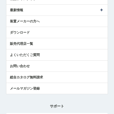
ごあいさつ
メトロールの事業
タッチスイッチ製品
最新情報
受賞履歴
ツールセッタ製品
メディア掲載
タッチプローブ製品
ニュースリリース
装置メーカーの方へ
採用情報
エアマイクロセンサ製品
メトロールの技術
国/地域/言語
アプリケーション
ダウンロード
社員ブログ
展示会レポート
販売代理店一覧
中小企業のBCP地震対策
センサのテクニカルガイド
よくいただくご質問
社長ブログ
お問い合わせ
総合カタログ無料請求
メールマガジン登録
サポート