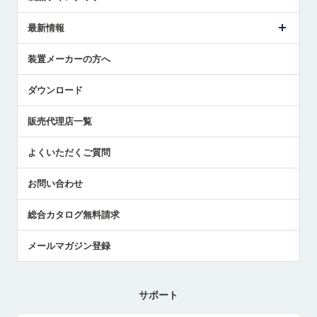
ごあいさつ
メトロールの事業
タッチスイッチ製品
最新情報
受賞履歴
ツールセッタ製品
メディア掲載
タッチプローブ製品
ニュースリリース
装置メーカーの方へ
採用情報
エアマイクロセンサ製品
メトロールの技術
国/地域/言語
アプリケーション
ダウンロード
社員ブログ
展示会レポート
販売代理店一覧
中小企業のBCP地震対策
センサのテクニカルガイド
よくいただくご質問
社長ブログ
お問い合わせ
総合カタログ無料請求
メールマガジン登録
サポート