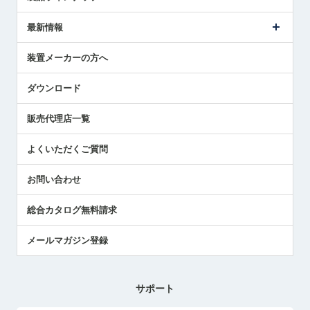
ごあいさつ
メトロールの事業
タッチスイッチ製品
最新情報
受賞履歴
ツールセッタ製品
メディア掲載
タッチプローブ製品
ニュースリリース
装置メーカーの方へ
採用情報
エアマイクロセンサ製品
メトロールの技術
国/地域/言語
アプリケーション
ダウンロード
社員ブログ
展示会レポート
販売代理店一覧
中小企業のBCP地震対策
センサのテクニカルガイド
よくいただくご質問
社長ブログ
お問い合わせ
総合カタログ無料請求
メールマガジン登録
サポート