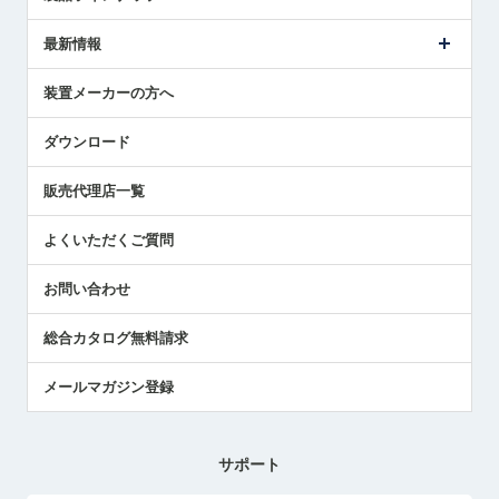
ごあいさつ
メトロールの事業
タッチスイッチ製品
最新情報
受賞履歴
ツールセッタ製品
メディア掲載
タッチプローブ製品
ニュースリリース
装置メーカーの方へ
採用情報
エアマイクロセンサ製品
メトロールの技術
国/地域/言語
アプリケーション
ダウンロード
社員ブログ
展示会レポート
販売代理店一覧
中小企業のBCP地震対策
センサのテクニカルガイド
よくいただくご質問
社長ブログ
お問い合わせ
総合カタログ無料請求
メールマガジン登録
サポート