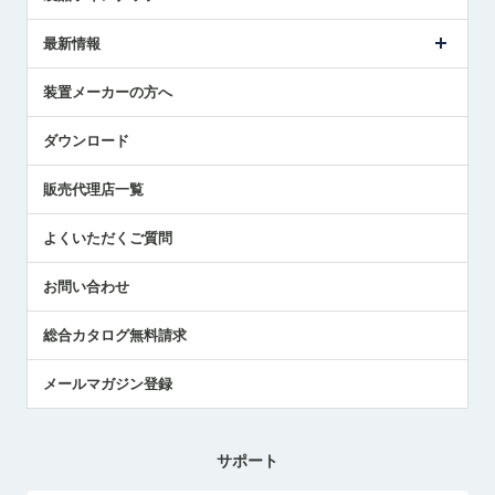
ごあいさつ
メトロールの事業
タッチスイッチ製品
最新情報
受賞履歴
ツールセッタ製品
メディア掲載
タッチプローブ製品
ニュースリリース
装置メーカーの方へ
採用情報
エアマイクロセンサ製品
メトロールの技術
国/地域/言語
アプリケーション
ダウンロード
社員ブログ
展示会レポート
販売代理店一覧
中小企業のBCP地震対策
センサのテクニカルガイド
よくいただくご質問
社長ブログ
お問い合わせ
総合カタログ無料請求
メールマガジン登録
サポート