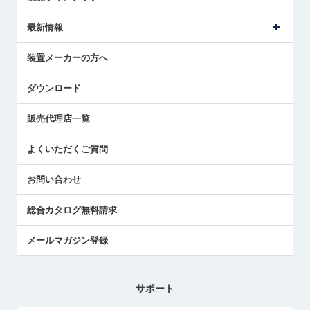
ごあいさつ
メトロールの事業
タッチスイッチ製品
最新情報
受賞履歴
ツールセッタ製品
メディア掲載
タッチプローブ製品
ニュースリリース
装置メーカーの方へ
採用情報
エアマイクロセンサ製品
メトロールの技術
国/地域/言語
アプリケーション
ダウンロード
社員ブログ
展示会レポート
販売代理店一覧
中小企業のBCP地震対策
センサのテクニカルガイド
よくいただくご質問
社長ブログ
お問い合わせ
総合カタログ無料請求
メールマガジン登録
サポート