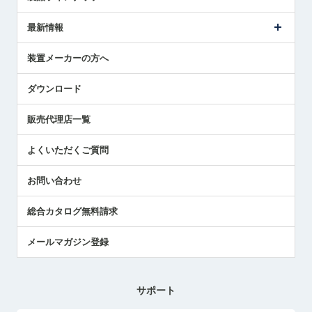
ごあいさつ
メトロールの事業
タッチスイッチ製品
最新情報
受賞履歴
ツールセッタ製品
メディア掲載
タッチプローブ製品
ニュースリリース
装置メーカーの方へ
採用情報
エアマイクロセンサ製品
メトロールの技術
国/地域/言語
アプリケーション
ダウンロード
社員ブログ
展示会レポート
販売代理店一覧
中小企業のBCP地震対策
センサのテクニカルガイド
よくいただくご質問
社長ブログ
お問い合わせ
総合カタログ無料請求
メールマガジン登録
サポート