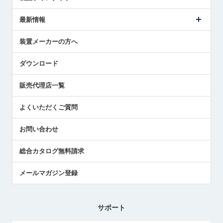
ごあいさつ
メトロールの事業
タッチスイッチ製品
最新情報
受賞履歴
ツールセッタ製品
メディア掲載
タッチプローブ製品
ニュースリリース
装置メーカーの方へ
採用情報
エアマイクロセンサ製品
メトロールの技術
国/地域/言語
アプリケーション
ダウンロード
社員ブログ
展示会レポート
販売代理店一覧
中小企業のBCP地震対策
センサのテクニカルガイド
よくいただくご質問
社長ブログ
お問い合わせ
総合カタログ無料請求
メールマガジン登録
サポート