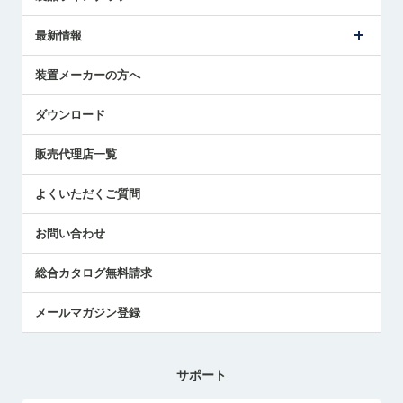
ごあいさつ
メトロールの事業
タッチスイッチ製品
最新情報
受賞履歴
ツールセッタ製品
メディア掲載
タッチプローブ製品
ニュースリリース
装置メーカーの方へ
採用情報
エアマイクロセンサ製品
メトロールの技術
国/地域/言語
アプリケーション
ダウンロード
社員ブログ
展示会レポート
販売代理店一覧
中小企業のBCP地震対策
センサのテクニカルガイド
よくいただくご質問
社長ブログ
お問い合わせ
総合カタログ無料請求
メールマガジン登録
サポート