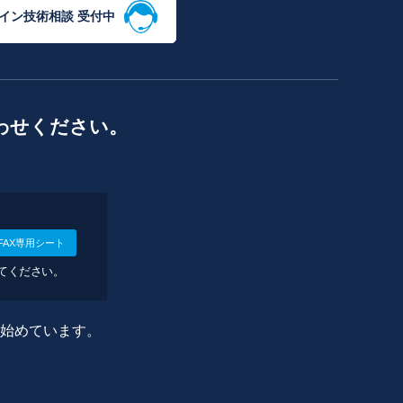
イン技術相談 受付中
わせください。
FAX専用シート
してください。
に始めています。