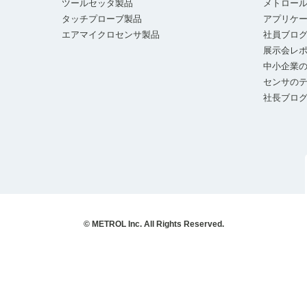
ツールセッタ製品
メトロー
タッチプローブ製品
アプリケ
エアマイクロセンサ製品
社員ブロ
展示会レ
中小企業の
センサの
社長ブロ
© METROL Inc. All Rights Reserved.