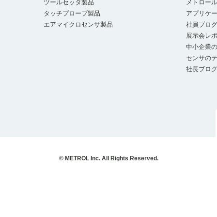
ツールセッタ製品
メトロー
タッチプローブ製品
アプリケ
エアマイクロセンサ製品
社員ブロ
展示会レ
中小企業の
センサの
社長ブロ
© METROL Inc. All Rights Reserved.