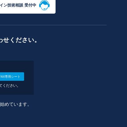
イン技術相談 受付中
わせください。
FAX専用シート
してください。
に始めています。