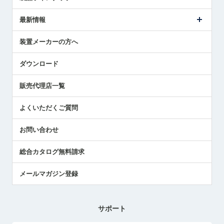
ごあいさつ
メトロールの事業
タッチスイッチ製品
最新情報
受賞履歴
ツールセッタ製品
メディア掲載
タッチプローブ製品
ニュースリリース
装置メーカーの方へ
採用情報
エアマイクロセンサ製品
メトロールの技術
国/地域/言語
アプリケーション
ダウンロード
社員ブログ
展示会レポート
販売代理店一覧
中小企業のBCP地震対策
センサのテクニカルガイド
よくいただくご質問
社長ブログ
お問い合わせ
総合カタログ無料請求
メールマガジン登録
サポート