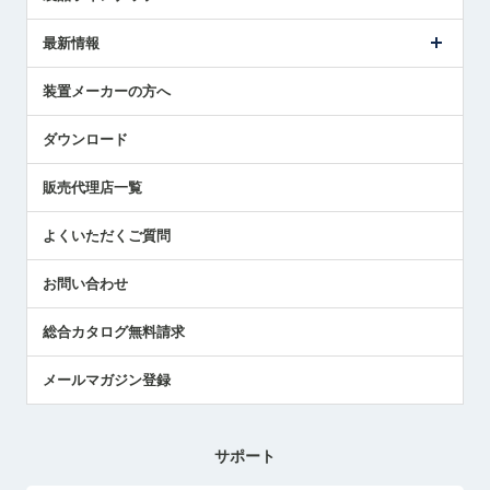
ごあいさつ
メトロールの事業
タッチスイッチ製品
最新情報
受賞履歴
ツールセッタ製品
メディア掲載
タッチプローブ製品
ニュースリリース
装置メーカーの方へ
採用情報
エアマイクロセンサ製品
メトロールの技術
国/地域/言語
アプリケーション
ダウンロード
社員ブログ
展示会レポート
販売代理店一覧
中小企業のBCP地震対策
センサのテクニカルガイド
よくいただくご質問
社長ブログ
お問い合わせ
総合カタログ無料請求
メールマガジン登録
サポート