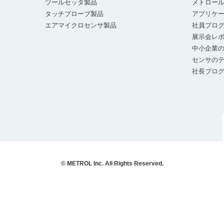
ツールセッタ製品
メトロー
タッチプローブ製品
アプリケ
エアマイクロセンサ製品
社員ブロ
展示会レ
中小企業の
センサの
社長ブロ
© METROL Inc. All Rights Reserved.