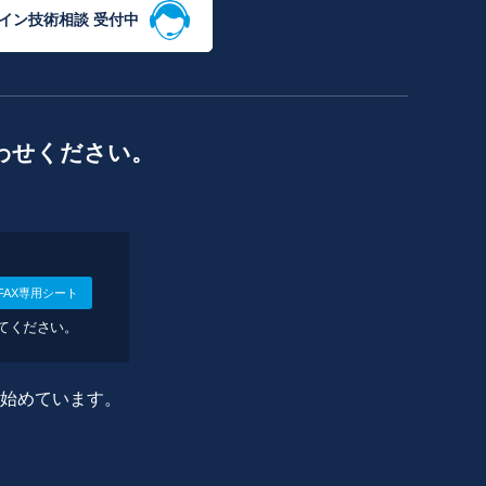
イン技術相談 受付中
わせください。
FAX専用シート
してください。
に始めています。