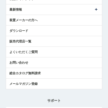
ごあいさつ
メトロールの事業
タッチスイッチ製品
最新情報
受賞履歴
ツールセッタ製品
メディア掲載
タッチプローブ製品
ニュースリリース
装置メーカーの方へ
採用情報
エアマイクロセンサ製品
メトロールの技術
国/地域/言語
アプリケーション
ダウンロード
社員ブログ
展示会レポート
販売代理店一覧
中小企業のBCP地震対策
センサのテクニカルガイド
よくいただくご質問
社長ブログ
お問い合わせ
総合カタログ無料請求
メールマガジン登録
サポート