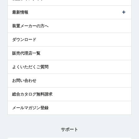
ごあいさつ
メトロールの事業
タッチスイッチ製品
最新情報
受賞履歴
ツールセッタ製品
メディア掲載
タッチプローブ製品
ニュースリリース
装置メーカーの方へ
採用情報
エアマイクロセンサ製品
メトロールの技術
国/地域/言語
アプリケーション
ダウンロード
社員ブログ
展示会レポート
販売代理店一覧
中小企業のBCP地震対策
センサのテクニカルガイド
よくいただくご質問
社長ブログ
お問い合わせ
総合カタログ無料請求
メールマガジン登録
サポート