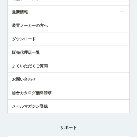
ごあいさつ
メトロールの事業
タッチスイッチ製品
最新情報
受賞履歴
ツールセッタ製品
メディア掲載
タッチプローブ製品
ニュースリリース
装置メーカーの方へ
採用情報
エアマイクロセンサ製品
メトロールの技術
国/地域/言語
アプリケーション
ダウンロード
社員ブログ
展示会レポート
販売代理店一覧
中小企業のBCP地震対策
センサのテクニカルガイド
よくいただくご質問
社長ブログ
お問い合わせ
総合カタログ無料請求
メールマガジン登録
サポート