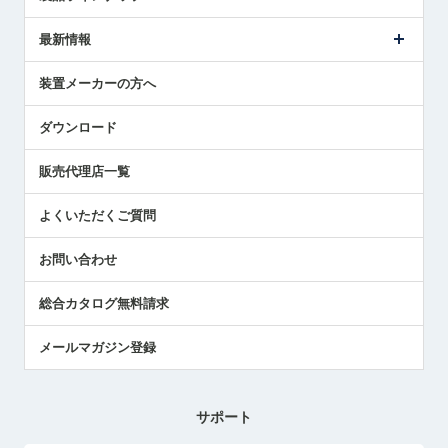
ごあいさつ
メトロールの事業
タッチスイッチ製品
最新情報
受賞履歴
ツールセッタ製品
メディア掲載
タッチプローブ製品
ニュースリリース
装置メーカーの方へ
採用情報
エアマイクロセンサ製品
メトロールの技術
国/地域/言語
アプリケーション
ダウンロード
社員ブログ
展示会レポート
販売代理店一覧
中小企業のBCP地震対策
センサのテクニカルガイド
よくいただくご質問
社長ブログ
お問い合わせ
総合カタログ無料請求
メールマガジン登録
サポート